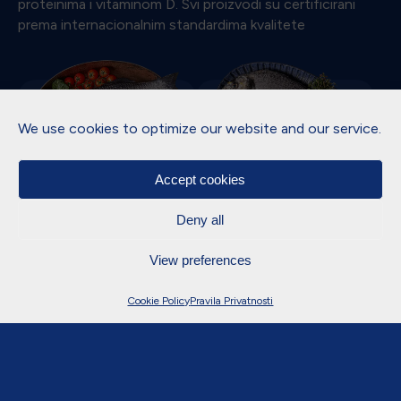
proteinima i vitaminom D. Svi proizvodi su certificirani
prema internacionalnim standardima kvalitete
We use cookies to optimize our website and our service.
Accept cookies
Brancin
Orada
Deny all
Vrhunska bijela riba
Jedna od najpopularnijih
iznimnih nutritivnih
bijelih riba, mekanog
vrijednosti, cijenjena zbog
mesa i blage prirodne
View preferences
svoje svestranosti u
slatkoće
Saznaj više
Saznaj više
kuhinji.
Cookie Policy
Pravila Privatnosti