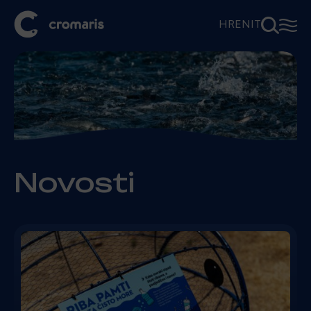
⚲
☰
HR
EN
IT
Novosti