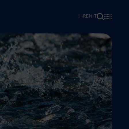
⚲
☰
HR
EN
IT