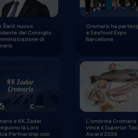
 Šarić nuovo
Cromaris ha partec
idente del Consiglio
a Seafood Expo
mministrazione di
Barcellona
maris
aris e KK Zadar
L’ombrina Cromaris
eguono la Loro
vince il Superior Ta
ica Partnership con
Award 2026