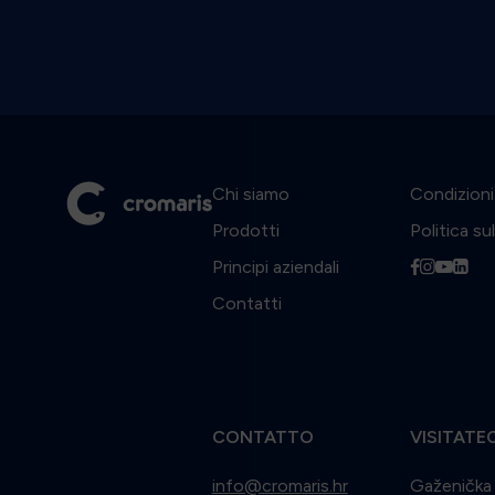
Chi siamo
Condizioni 
Prodotti
Politica su
Principi aziendali
f
i
y
l
Contatti
CONTATTO
VISITATEC
info@cromaris.hr
Gaženička