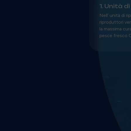
1. Unità d
Nell’ unità di r
riproduttori v
la massima cura.
pesce fresco C