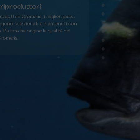
•
i riproduttori
•
iproduttori Cromaris, i migliori pesci
•
engono selezionati e mantenuti con
•
 Da loro ha origine la qualità del
•
romaris.
•
•