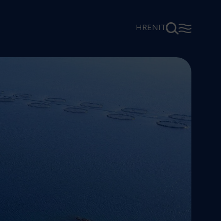
⚲
☰
HR
EN
IT