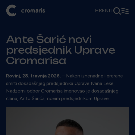
⚲
☰
HR
EN
IT
Ante Šarić novi
predsjednik Uprave
Cromarisa
Rovinj, 28. travnja 2026. –
Nakon iznenadne i prerane
smrti dosadašnjeg predsjednika Uprave Ivana Leke,
Nadzorni odbor Cromarisa imenovao je dosadašnjeg
člana, Antu Šarića, novim predsjednikom Uprave.