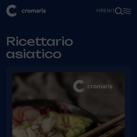
⚲
☰
HR
EN
IT
Ricettario
asiatico