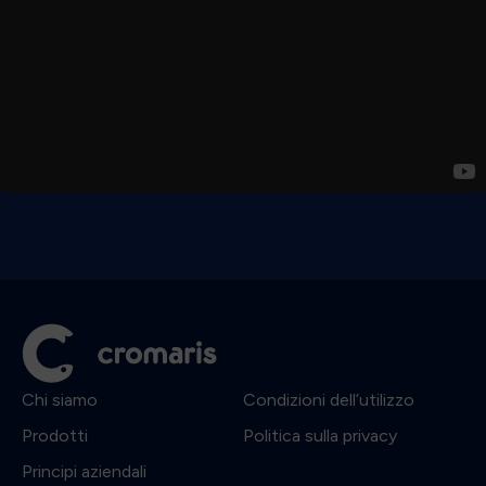
stare al passo con i trend imposti dai consumatori
nell’industria alimentare.
Siamo consapevoli dell’importante ruolo che il sistema
informativo ha nel successo aziendale. Monitoriamo
ininterrottamente le tecnologie informative e ne
adottiamo di nuove, migliorandone le prestazioni.
Chi siamo
Condizioni dell’utilizzo
Prodotti
Politica sulla privacy
Principi aziendali