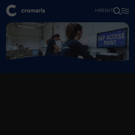
⚲
☰
HR
EN
IT
Sistemi
informativi
Cromaris è estremamente attenta alla qualità, precisione
ed efficienza dei processi operativi interni, oltre che dei
processi di collaborazione con i clienti, fornitori e altri
partner. La qualità dei nostri processi operativi è