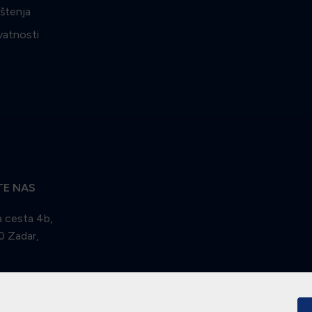
ištenja
ivatnosti
TE NAS
 cesta 4b,
 Zadar,