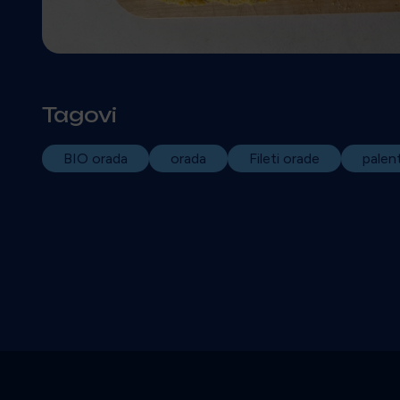
Tagovi
BIO orada
orada
Fileti orade
palen