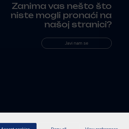
Zanima vas nešto što
niste mogli pronaći na
našoj stranici?
Javi nam se