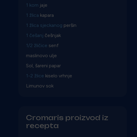
1 kom
jaje
1 žlica
kapara
1 žlica sjeckanog
peršin
1 češanj
češnjak
1/2 žličice
senf
maslinovo ulje
Sol, šareni papar
1-2 žlice
kiselo vrhnje
Limunov sok
Cromaris proizvod iz
recepta