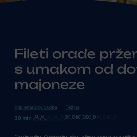
Fileti orade pržen
s umakom od d
majoneze
Priprema
Broj osoba
Težina
30 min