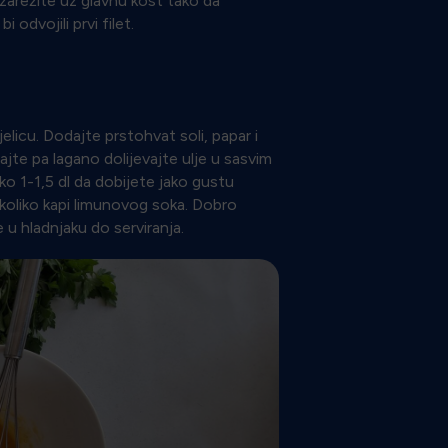
 zarežite uz glavnu kost tako da
odvojili prvi filet.
licu. Dodajte prstohvat soli, papar i
ajte pa lagano dolijevajte ulje u sasvim
o 1-1,5 dl da dobijete jako gustu
ekoliko kapi limunovog soka. Dobro
e u hladnjaku do serviranja.