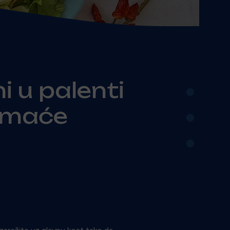
•
i u palenti
•
omaće
•