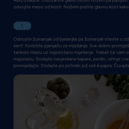
Ribu izvadite. Odstranite glavu oštrim nožem pa pažljivo
odvojite meso od kosti. Nožem pratite glavnu kost kako bi 
1.
Odvojite žumanjak od bjelanjka pa žumanjak stavite u zdje
senf. Koristite pjenjaču za miješanje. Sve dobro promiješ
tankom mlazu uz neprestano miješanje. Trebat će vam ok
majonezu. Dodajte nasjeckane kapare, peršin, vrhnje i n
promiješajte. Dodajte po potrebi još soli ili papra. Čuvajt