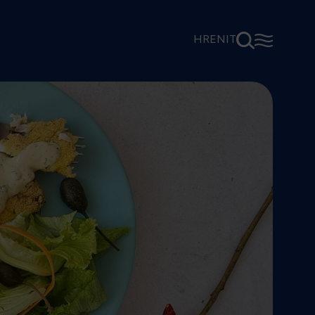
⚲
☰
HR
EN
IT