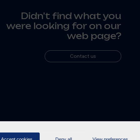
Didn't find what you
were looking for on our
web page?
Contact us
Accept cookies
Deny all
View preferences