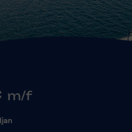
c
m/f
ljan