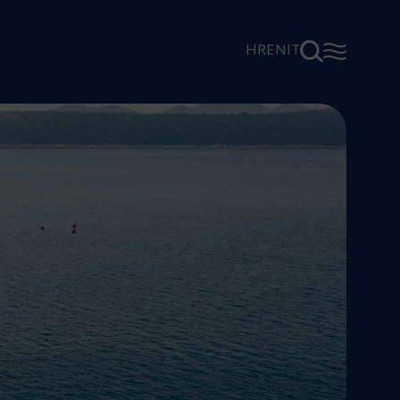
⚲
☰
HR
EN
IT