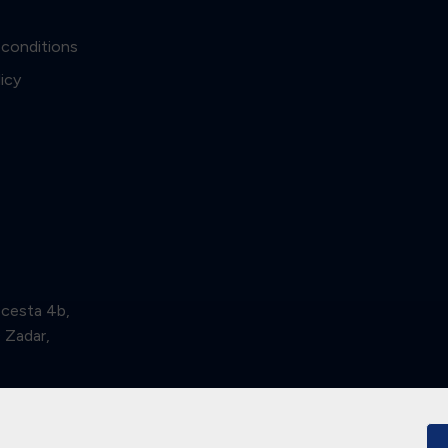
 conditions
licy
 cesta 4b,
Zadar,