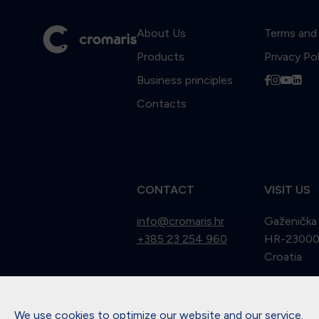
About Us
Terms and
Products
Privacy Po
Business principles
f
i
y
l
Contacts
CONTACT
VISIT US
info@cromaris.hr
Gaženička
+385 23 254 960
HR-23000 
Croatia
We use cookies to optimize our website and our service.