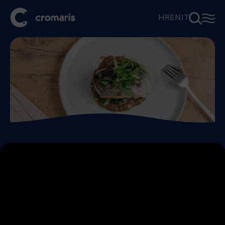
⚲
☰
HR
EN
IT
Dentice in salsa di noci
e capperi
Persone
Preparazione
Comples.