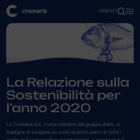
⚲
☰
HR
EN
IT
La Relazione sulla
Sostenibilità per
l’anno 2020
La Cromaris d.d., come membro del gruppo Adris, si
impegna di svolgere un ruolo di primo piano in tutti i
campi dell’acquacoltura mediterranea, e così pure nel