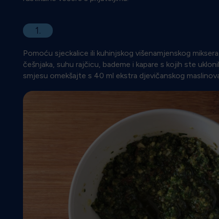
1.
Pomoću sjeckalice ili kuhinjskog višenamjenskog miksera,
češnjaka, suhu rajčicu, bademe i kapare s kojih ste uklon
smjesu omekšajte s 40 ml ekstra djevičanskog maslinova ul