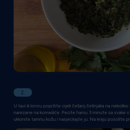
2.
U tavi ili loncu popržite cijeli češanj češnjaka na nekoliko
narezane na komadiće. Pecite hamu 3 minute sa svake str
uklonite tamnu kožu i nasjeckajte ju. Na kraju posolite 