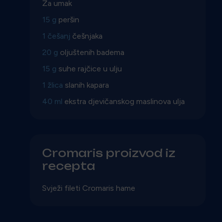
Za umak
15 g
peršin
1 češanj
češnjaka
20 g
oljuštenih badema
15 g
suhe rajčice u ulju
1 žlica
slanih kapara
40 ml
ekstra djevičanskog maslinova ulja
Cromaris proizvod iz
recepta
Svježi fileti Cromaris hame