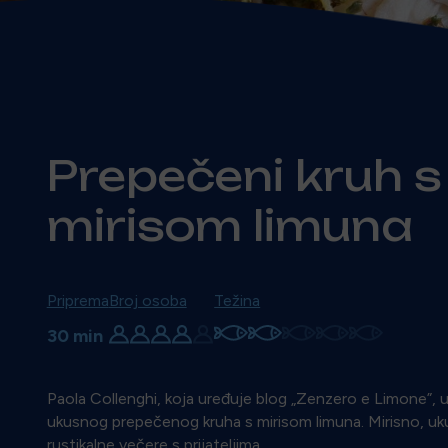
Prepečeni kruh s
mirisom limuna
Priprema
Broj osoba
Težina
30 min
Paola Collenghi, koja uređuje blog „Zenzero e Limone”, up
ukusnog prepečenog kruha s mirisom limuna. Mirisno, uk
rustikalne večere s prijateljima.