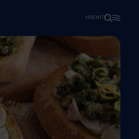
⚲
☰
HR
EN
IT