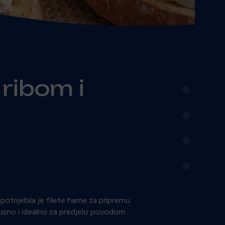
•
 ribom i
•
•
•
otrijebila je filete hame za pripremu
usno i idealno za predjelo povodom