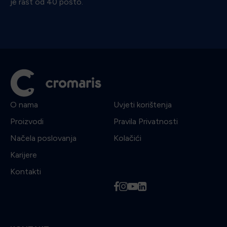
je rast od 40 posto.
O nama
Uvjeti korištenja
Proizvodi
Pravila Privatnosti
Načela poslovanja
Kolačići
Karijere
Kontakti
f
i
y
l