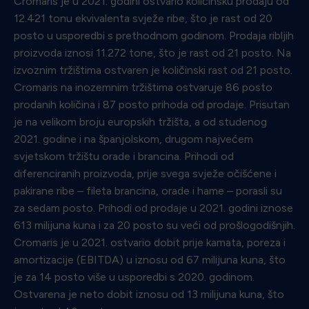
Cromaris je u 2021. godini ostvario količinsku prodaju od
12.421 tonu ekvivalenta svježe ribe, što je rast od 20
posto u usporedbi s prethodnom godinom. Prodaja ribljih
proizvoda iznosi 11.272 tone, što je rast od 21 posto. Na
izvoznim tržištima ostvaren je količinski rast od 21 posto.
Cromaris na inozemnim tržištima ostvaruje 86 posto
prodanih količina i 87 posto prihoda od prodaje. Prisutan
je na velikom broju europskih tržišta, a od studenog
2021. godine i na španjolskom, drugom najvećem
svjetskom tržištu orade i brancina. Prihodi od
diferenciranih proizvoda, prije svega svježe očišćene i
pakirane ribe – fileta brancina, orade i hame – porasli su
za sedam posto. Prihodi od prodaje u 2021. godini iznose
613 milijuna kuna i za 20 posto su veći od prošlogodišnjih.
Cromaris je u 2021. ostvario dobit prije kamata, poreza i
amortizacije (EBITDA) u iznosu od 67 milijuna kuna, što
je za 14 posto više u usporedbi s 2020. godinom.
Ostvarena je neto dobit iznosu od 13 milijuna kuna, što