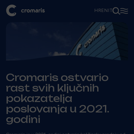
⚲
☰
HR
EN
IT
Cromaris ostvario
rast svih ključnih
pokazatelja
poslovanja u 2021.
godini