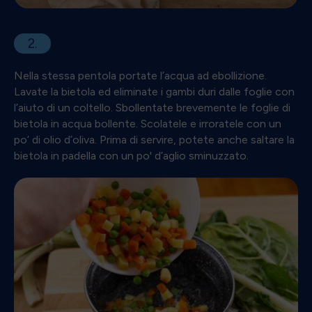
2.
Nella stessa pentola portate l’acqua ad ebollizione.
Lavate la bietola ed eliminate i gambi duri dalle foglie con
l’aiuto di un coltello. Sbollentate brevemente le foglie di
bietola in acqua bollente. Scolatele e irroratele con un
po’ di olio d’oliva. Prima di servire, potete anche saltare la
bietola in padella con un po' d’aglio sminuzzato.