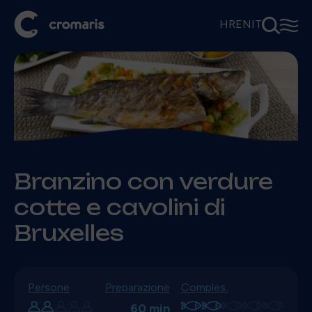
⚲
☰
HR
EN
IT
Branzino con verdure
cotte e cavolini di
Bruxelles
Persone
Preparazione
Comples.
60 min