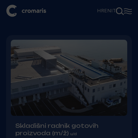
⚲
☰
HR
EN
IT
Skladišni radnik gotovih
proizvoda (m/ž)
u/d