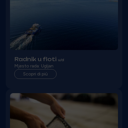
Radnik u floti
u/d
Mjesto rada: Ugljan
Scopri di più