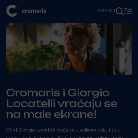
⚲
☰
HR
EN
IT
Cromaris i Giorgio
Locatelli vraćaju se
na male ekrane!
Chef Giorgio Locatelli vraća se u velikom stilu, i to u
sklopu nove kampanje. Kada se sjećanja i okusi spoje,