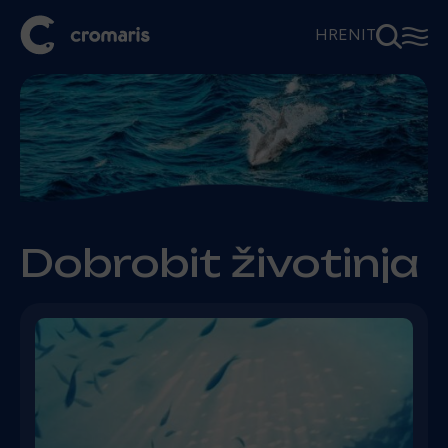
⚲
☰
HR
EN
IT
Dobrobit životinja