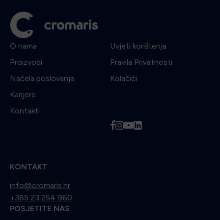
O nama
Uvjeti korištenja
Proizvodi
Pravila Privatnosti
Načela poslovanja
Kolačići
Karijere
Kontakti
f
i
y
l
KONTAKT
info@cromaris.hr
+385 23 254 960
POSJETITE NAS