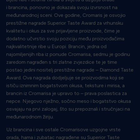
i brancina, ponovno je dokazala svoju izvrsnost na
međunarodnoj sceni. Ove godine, Cromaris je osvojio
prestižne nagrade Superior Taste Award za vrhunsku
kvalitetu i okus za sve prijavljene proizvode, čime je
dodatno učvrstio svoju poziciju među proizvođačima
najkvalitetnije ribe u Europi. Brancin, jedna od
najomiljenijih riba iz ponude Cromarisa, sedmu je godinu
zaredom nagrađen s tri zlatne zvjezdice te je time
postao jedini nositelj prestižne nagrade – Diamond Taste
Award. Ova nagrada dodjeljuje se proizvodima koji se
ističu iznimnim bogatstvom okusa, teksture i mirisa, a
brancin iz Cromarisa je upravo to – prava poslastica za
nepce. Njegovo nježno, sočno meso i bogatstvo okusa
osvajaju na prvi zalogaj, što su prepoznali i stručnjaci na
međunarodnom žiriju.
Uz brancina i sve ostale Cromarisove uzgojne vrste
orada, hama i zubatac nagrađene su Superior Taste