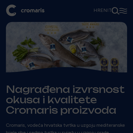
⚲
☰
HR
EN
IT
Nagrađena izvrsnost
okusa i kvalitete
Cromaris proizvoda
Cromaris, vodeća hrvatska tvrtka u uzgoju mediteranske
bijele ribe i sedma tvrtka u svijetu u uzgoju orade