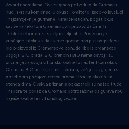
Award nagradama. Ova nagrada potvrđuje da Cromaris
nudi izvrsnu kombinaciju okusa i kvalitete, zadovoljavajući
i najzahtjevnije gurmane. Karakterističan, bogat okus i
savršena tekstura Cromarisovih proizvoda čine ih
idealnim izborom za sve ljubitelje ribe. Posebno je
značajno istaknuti da su ove godine prvi put nagrađeni i
bio proizvodi iz Cromarisove ponude ribe iz organskog
uzgoja. BIO orada, BIO brancin i BIO hama osvojili su
priznanja za svoju vrhunsku kvalitetu i autentičan okus.
Cromaris BIO riba nije samo ukusna, već je i uzgojena s
posebnom pažnjom prema prema strogim ekološkim
standardima. Ovakva priznanja pokazatelji su našeg truda
i napora te dokaz da Cromaris potrošačima osigurava ribu
najviše kvalitete i vrhunskog okusa.