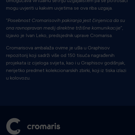
omogućava virtualnu šetnju uzgajalištem pa se potrošači
mogu uvjeriti u kakvim uvjetima se ova riba uzgaja.
“
Posebnost Cromarisovih pakiranja jest činjenica da su
ona ravnopravan medij direktne tržišne komunikacije
”,
izjavio je Ivan Leko, predsjednik uprave Cromarisa.
Cromarisova ambalaža ovime je ušla u Graphisov
repozitorij koji sadrži više od 150 tisuća nagrađenih
projekata iz cijeloga svijeta, kao i u Graphisov godišnjak,
nerijetko predmet kolekcionarskih zbirki, koji iz tiska izlazi
u kolovozu.