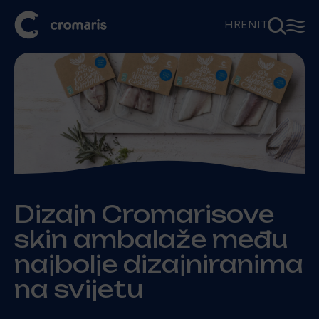
⚲
☰
HR
EN
IT
Dizajn Cromarisove
skin ambalaže među
najbolje dizajniranima
na svijetu