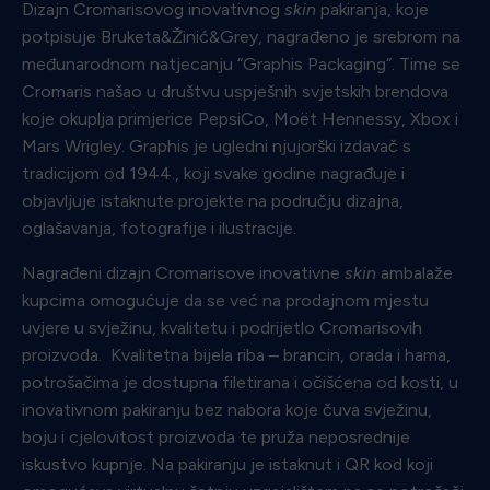
Dizajn Cromarisovog inovativnog
skin
pakiranja, koje
potpisuje Bruketa&Žinić&Grey, nagrađeno je srebrom na
međunarodnom natjecanju “Graphis Packaging“. Time se
Cromaris našao u društvu uspješnih svjetskih brendova
koje okuplja primjerice PepsiCo, Moët Hennessy, Xbox i
Mars Wrigley. Graphis je ugledni njujorški izdavač s
tradicijom od 1944., koji svake godine nagrađuje i
objavljuje istaknute projekte na području dizajna,
oglašavanja, fotografije i ilustracije.
Nagrađeni dizajn Cromarisove inovativne
skin
ambalaže
kupcima omogućuje da se već na prodajnom mjestu
uvjere u svježinu, kvalitetu i podrijetlo Cromarisovih
proizvoda. Kvalitetna bijela riba – brancin, orada i hama,
potrošačima je dostupna filetirana i očišćena od kosti, u
inovativnom pakiranju bez nabora koje čuva svježinu,
boju i cjelovitost proizvoda te pruža neposrednije
iskustvo kupnje. Na pakiranju je istaknut i QR kod koji