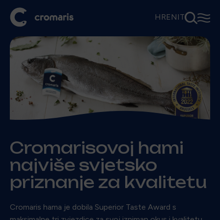
⚲
☰
HR
EN
IT
Cromarisovoj hami
najviše svjetsko
priznanje za kvalitetu
Cromaris hama je dobila Superior Taste Award s
maksimalne tri zvjezdice za svoj izniman okus i kvalitetu.