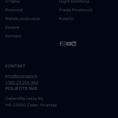
O nama
Uvjeti korištenja
Proizvodi
Pravila Privatnosti
Načela poslovanja
Kolačići
Karijere
Kontakti
f
i
y
l
KONTAKT
info@cromaris.hr
+385 23 254 960
POSJETITE NAS
Gaženička cesta 4b,
HR-23000 Zadar, Hrvatska