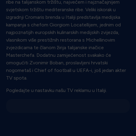
ribe na talijanskom tržištu, najvećem i najznačajnijem
svjetskom tržištu mediteranske ribe. Veliki iskorak u
izgradnji Cromaris brenda u Italiji predstavlja medijska
kampanja s chefom Giorgiom Locatellijem, jednim od
najpoznatijih europskih kulinarskih medijskih zvijezda,
vlasnikom više prestižnih restorana s Michellinovim
zvjezdicama te članom žirija talijanske inačice
Masterchefa. Dodatnu zamijećenost svakako će
omogućiti Zvonimir Boban, proslavljeni hrvatski
nogometaš i Chief of football u UEFA-i, još jedan akter
TV spota.
Pogledajte u nastavku našu TV reklamu u Italiji.