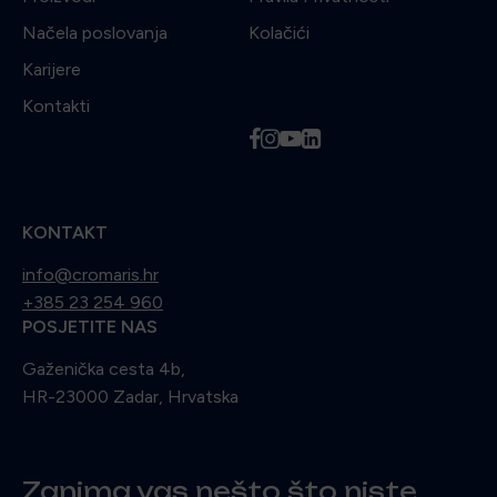
Načela poslovanja
Kolačići
Karijere
Kontakti
f
i
y
l
KONTAKT
info@cromaris.hr
+385 23 254 960
POSJETITE NAS
Gaženička cesta 4b,
HR-23000 Zadar, Hrvatska
Zanima vas nešto što niste