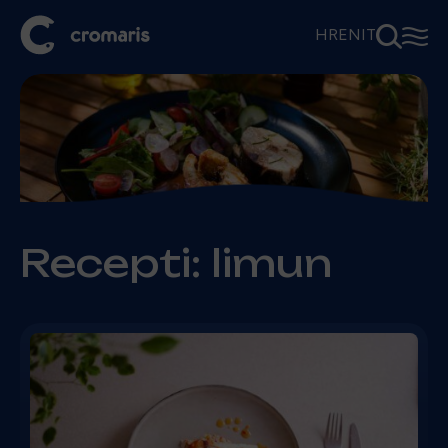
⚲
☰
HR
EN
IT
Recepti: limun