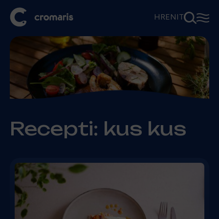
⚲
☰
HR
EN
IT
Recepti: kus kus