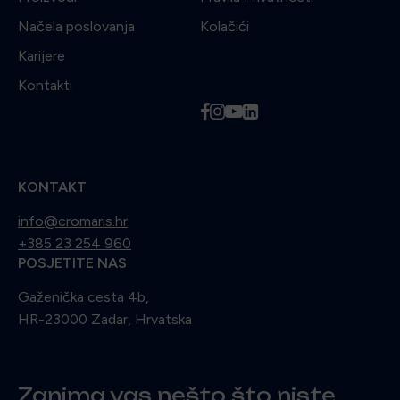
Načela poslovanja
Kolačići
Karijere
Kontakti
f
i
y
l
KONTAKT
info@cromaris.hr
+385 23 254 960
POSJETITE NAS
Gaženička cesta 4b,
HR-23000 Zadar, Hrvatska
Zanima vas nešto što niste