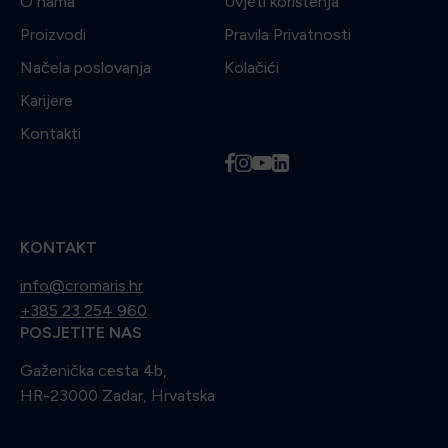
O nama
Uvjeti korištenja
Proizvodi
Pravila Privatnosti
Načela poslovanja
Kolačići
Karijere
Kontakti
f
i
y
l
KONTAKT
info@cromaris.hr
+385 23 254 960
POSJETITE NAS
Gaženička cesta 4b,
HR-23000 Zadar, Hrvatska