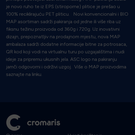
je novo ruho te iz EPS (stiroporne) plitice je prešao u
100% reciklirajuću PET pliticu. Novi konvencionalni i BIO
MAP asortiman sadrži pakiranja od jedne ili više riba uz
fiksnu težinu proizvoda od 360g i 720g. Uz inovativni
dizajn, prepoznatljiv na prodajnom mjestu, nova MAP
ambalaza sadrži dodatne informacije bitne za potrosaca,
QR kod koji vodi na virtualnu turu po uzgajalištima i nudi
ideje za pripremu ukusnih jela. ASC logo na pakiranju
jamči odgovorni i održivi uzgoj. Više o MAP proizvodima
saznajte na linku.