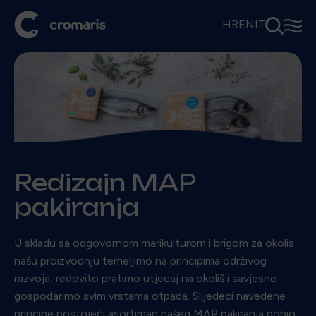
⚲
☰
HR
EN
IT
Redizajn MAP
pakiranja
U skladu sa odgovornom marikulturom i brigom za okolis
našu proizvodnju temeljimo na principima održivog
razvoja, redovito pratimo utjecaj na okoliš i savjesno
gospodarimo svim vrstama otpada. Slijedeci navedene
principe postojeći asortiman našeg MAP pakiranja dobio