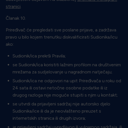
stranici
.
Članak 10.
Priređivač će pregledati sve poslane prijave, a zadržava
pravo u bilo kojem trenutku diskvalificirati Sudionika/icu
ako:
Sudionik/ica prekrši Pravila;
se Sudionik/ica koristiti lažnim profilom na društvenim
mrežama za sudjelovanje u nagradnom natječaju;
Sudionik/ica ne odgovori na upit Priređivača u roku od
24 sata ili ostavi netočne osobne podatke ili iz
drugog razloga nije moguće stupiti s njim u kontakt;
se utvrdi da prijavljeni sadržaj nije autorsko djelo
Sudionika/ice ili da je neovlašteno preuzet s
internetskih stranica ili drugih izvora;
je prijavljeni sadržaj uvredljivog ili vulgarnog sadržaja, ili