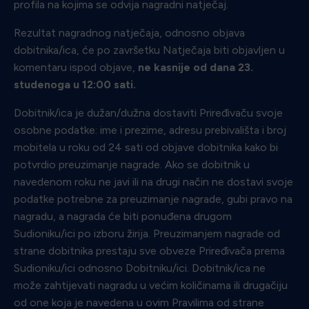
profila na kojima se odvija nagradni natječaj.
Rezultat nagradnog natječaja, odnosno objava
dobitnika/ica, će po završetku Natječaja biti objavljen u
komentaru ispod objave,
n
e kasnije
od dana 23.
studenoga u 12:00 sati
.
Dobitnik/ica je dužan/dužna dostaviti Priređivaču svoje
osobne podatke: ime i prezime, adresu prebivališta i broj
mobitela u roku od 24 sati od objave dobitnika kako bi
potvrdio preuzimanje nagrade. Ako se dobitnik u
navedenom roku ne javi ili na drugi način ne dostavi svoje
podatke potrebne za preuzimanje nagrade, gubi pravo na
nagradu, a nagrada će biti ponuđena drugom
Sudioniku/ici po izboru žirija. Preuzimanjem nagrade od
strane dobitnika prestaju sve obveze Priređivača prema
Sudioniku/ici odnosno Dobitniku/ici. Dobitnik/ica ne
može zahtijevati nagradu u većim količinama ili drugačiju
od one koja je navedena u ovim Pravilima od strane