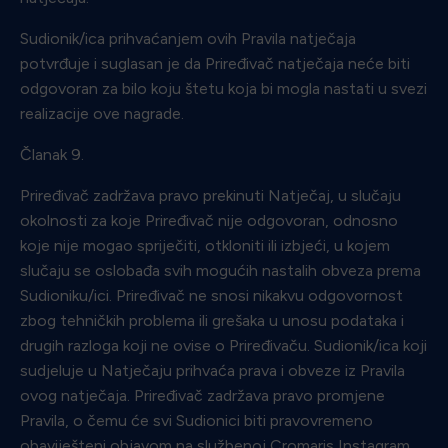
Sudionik/ica prihvaćanjem ovih Pravila natječaja
potvrđuje i suglasan je da Priređivač natječaja neće biti
odgovoran za bilo koju štetu koja bi mogla nastati u svezi
realizacije ove nagrade.
Članak 9.
Priređivač zadržava pravo prekinuti Natječaj, u slučaju
okolnosti za koje Priređivač nije odgovoran, odnosno
koje nije mogao spriječiti, otkloniti ili izbjeći, u kojem
slučaju se oslobađa svih mogućih nastalih obveza prema
Sudioniku/ici. Priređivač ne snosi nikakvu odgovornost
zbog tehničkih problema ili grešaka u unosu podataka i
drugih razloga koji ne ovise o Priređivaču. Sudionik/ica koji
sudjeluje u Natječaju prihvaća prava i obveze iz Pravila
ovog natječaja. Priređivač zadržava pravo promjene
Pravila, o čemu će svi Sudionici biti pravovremeno
obaviješteni objavom na službenoj
Cromaris Instagram