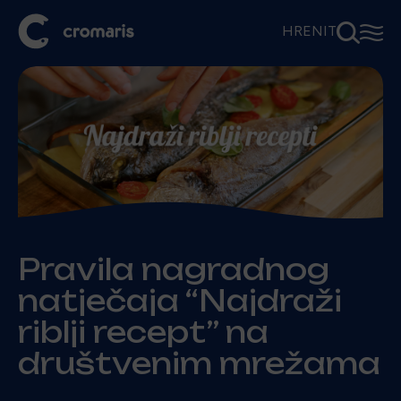
⚲
☰
HR
EN
IT
Pravila nagradnog
natječaja “Najdraži
riblji recept” na
društvenim mrežama