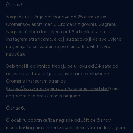
Članak 5.
Nagrada uključuje pet bonova od 25 eura za sav
Cromarisov asortiman u Cromaris trgovini u Zagrebu.
Nagrada će biti dodijeljena pet Sudionika/ca na
Instagram stranicama, a koji su zadovoljili/le sve uvjete
natječaja te su izabrani/e po članku 6. ovih Pravila
natječaja.
Dobitnici ili dobitnice trebaju se u roku od 24 sata od
objave rezultata natječaja javiti u inbox službene
Cromaris Instagram stranice
(
https://www.instagram.com/cromaris_hrvatska/
) radi
dogovora oko preuzimanja nagrade.
Članak 6.
O odabiru dobitnika/ica nagrade odlučit će članovi
marketinškog tima Priređivača ili administratori Instagram