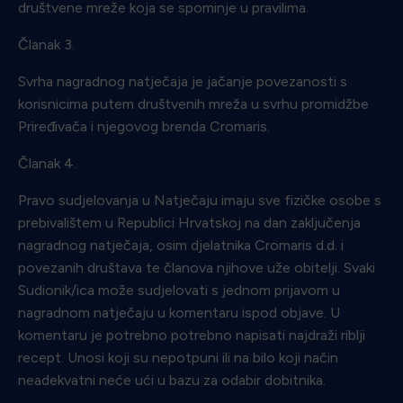
društvene mreže koja se spominje u pravilima.
Članak 3.
Svrha nagradnog natječaja je jačanje povezanosti s
korisnicima putem društvenih mreža u svrhu promidžbe
Priređivača i njegovog brenda Cromaris.
Članak 4.
Pravo sudjelovanja u Natječaju imaju sve fizičke osobe s
prebivalištem u Republici Hrvatskoj na dan zaključenja
nagradnog natječaja, osim djelatnika Cromaris d.d. i
povezanih društava te članova njihove uže obitelji. Svaki
Sudionik/ica može sudjelovati s jednom prijavom u
nagradnom natječaju u komentaru ispod objave. U
komentaru je potrebno potrebno napisati najdraži riblji
recept. Unosi koji su nepotpuni ili na bilo koji način
neadekvatni neće ući u bazu za odabir dobitnika.