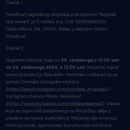
Članak 1.
Priređivač nagradnog natječaja pod nazivom “Najdraži
riblji recept” je Cromaris d.d., OIB: 58921608350,
Gaženička ul. 4B, 23000, Zadar u daljnjem tekstu
Priređivač.
Članak 2.
Nagradni natječaj traje od
20. studenoga u 12:00 sati
do 24. studenoga 2024. u 12:00 sati
. Natječaj vrijedi
samo na području Republike Hrvatske i održavat će se
putem Cromaris Instagram stranice
(
https://www.instagram.com/cromaris_hrvatska/
) i
Instagram stranice Mirele Kardašević
(
https://www.instagram.com/mirelakardasevic/
). Osoba
koja se prijavi radi sudjelovanja na Natječaju dalje u
pravilima se naziva Sudionik/ica. Natječaj nije ni na koji
način povezan, sponzoriran ili promoviran od strane