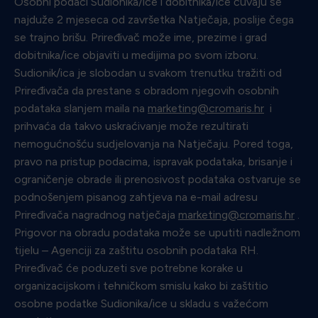
Osobni podaci Sudionika/ice i dobitnika/ice čuvaju se
najduže 2 mjeseca od završetka Natječaja, poslije čega
se trajno brišu. Priređivač može ime, prezime i grad
dobitnika/ice objaviti u medijima po svom izboru.
Sudionik/ica je slobodan u svakom trenutku tražiti od
Priređivača da prestane s obradom njegovih osobnih
podataka slanjem maila na
marketing@cromaris.hr
i
prihvaća da takvo uskraćivanje može rezultirati
nemogućnošću sudjelovanja na Natječaju. Pored toga,
pravo na pristup podacima, ispravak podataka, brisanje i
ograničenje obrade ili prenosivost podataka ostvaruje se
podnošenjem pisanog zahtjeva na e-mail adresu
Priređivača nagradnog natječaja
marketing@cromaris.hr
.
Prigovor na obradu podataka može se uputiti nadležnom
tijelu – Agenciji za zaštitu osobnih podataka RH.
Priređivač će poduzeti sve potrebne korake u
organizacijskom i tehničkom smislu kako bi zaštitio
osobne podatke Sudionika/ice u skladu s važećom