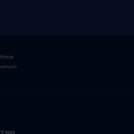
ištenja
ivatnosti
TE NAS