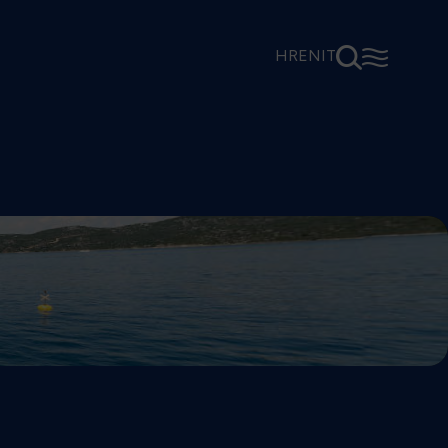
⚲
☰
HR
EN
IT
e da se i sami uvjerite u kakvim