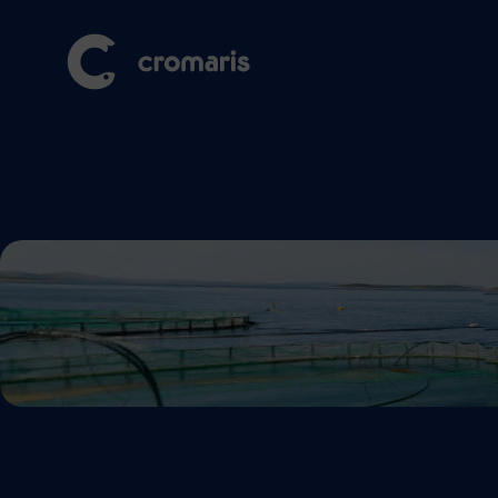
Virtualna
Pozivamo Vas da virtualno prošetate po našem uzgajališ
uvjetima uzgajamo našu ribu.