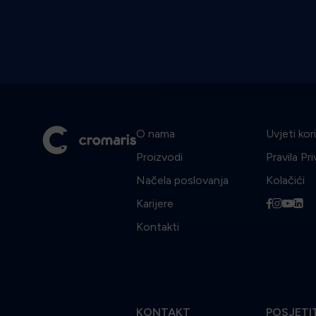
O nama
Uvjeti kor
Proizvodi
Pravila Pr
Načela poslovanja
Kolačići
Karijere
f
i
y
l
Kontakti
KONTAKT
POSJETI