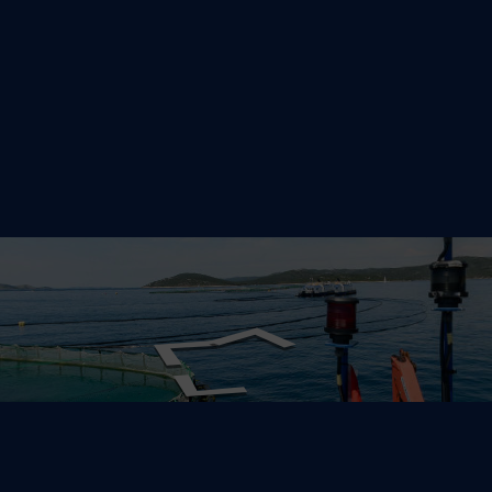
 šetnja
tu koje se smjestilo uz otočić Košara u blizini otoka Pašmana t