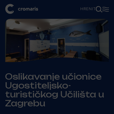
⚲
☰
HR
EN
IT
Oslikavanje učionice
Ugostiteljsko-
turističkog Učilišta u
Zagrebu