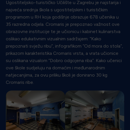
Ugostiteljsko-turističko Učilište u Zagrebu je najstarija i
najveća srednja škola s ugostiteljskim i turističkim
programom u RH koja godišnje obrazuje 678 učenika u
35 razredna odjela. Cromaris je prepoznao važnost ove
obrazovne institucije te je učionicu i kabinet kulinarstva
oslikao edukativnim vizualnim sadržajem: “Kako
prepoznati svježu ribu”, infografikom “Od mora do stola”,
prikazom karakteristika Cromaris vrsta, a vrata učionice
su oslikana vizualom “Dobro odgojena riba”. Kako učenici
ove škole sudjeluju na domaćim i međunarodnim
natjecanjima, za ovu priliku školi je donirano 30 kg
Cromaris ribe.