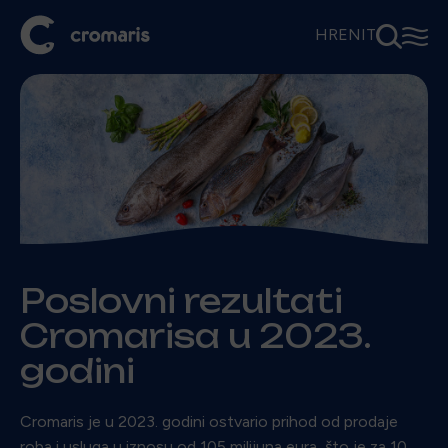
⚲
☰
HR
EN
IT
Poslovni rezultati
Cromarisa u 2023.
godini
Cromaris je u 2023. godini ostvario prihod od prodaje
roba i usluga u iznosu od 105 milijuna eura, što je za 10