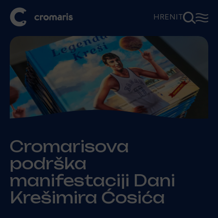
⚲
☰
HR
EN
IT
Cromarisova
podrška
manifestaciji Dani
Krešimira Ćosića