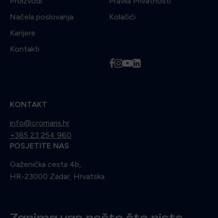
Proizvodi
Pravila Privatnosti
Načela poslovanja
Kolačići
Karijere
Kontakti
f
i
y
l
KONTAKT
info@cromaris.hr
+385 23 254 960
POSJETITE NAS
Gaženička cesta 4b,
HR-23000 Zadar, Hrvatska
Zanima vas nešto što niste