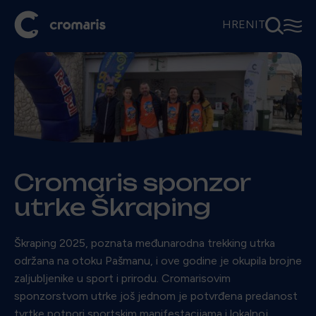
⚲
☰
HR
EN
IT
Cromaris sponzor
utrke Škraping
Škraping 2025, poznata međunarodna trekking utrka
održana na otoku Pašmanu, i ove godine je okupila brojne
zaljubljenike u sport i prirodu. Cromarisovim
sponzorstvom utrke još jednom je potvrđena predanost
tvrtke potpori sportskim manifestacijama i lokalnoj