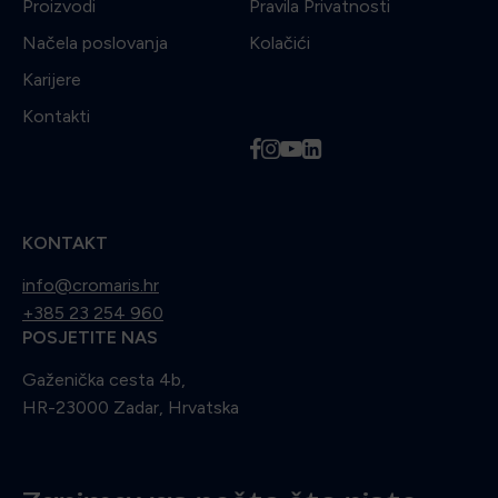
Proizvodi
Pravila Privatnosti
Načela poslovanja
Kolačići
Karijere
Kontakti
f
i
y
l
KONTAKT
info@cromaris.hr
+385 23 254 960
POSJETITE NAS
Gaženička cesta 4b,
HR-23000 Zadar, Hrvatska