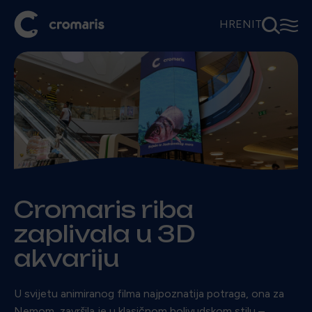
⚲
☰
HR
EN
IT
Cromaris riba
zaplivala u 3D
akvariju
U svijetu animiranog filma najpoznatija potraga, ona za
Nemom, završila je u klasičnom holivudskom stilu –