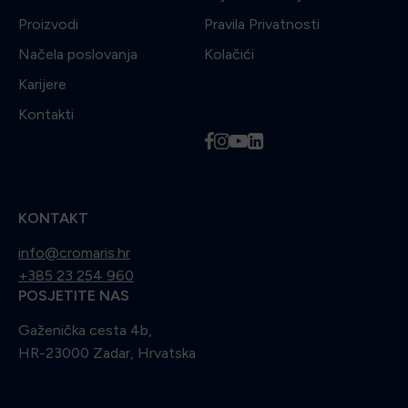
Proizvodi
Pravila Privatnosti
Načela poslovanja
Kolačići
Karijere
Kontakti
f
i
y
l
KONTAKT
info@cromaris.hr
+385 23 254 960
POSJETITE NAS
Gaženička cesta 4b,
HR-23000 Zadar, Hrvatska