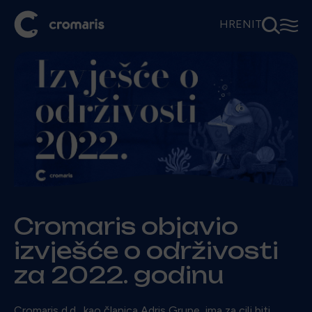
⚲
☰
HR
EN
IT
Cromaris objavio
izvješće o održivosti
za 2022. godinu
Cromaris d.d., kao članica Adris Grupe, ima za cilj biti