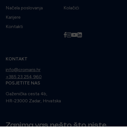
Načela poslovanja
Kolačići
Karijere
Kontakti
f
i
y
l
KONTAKT
info@cromaris.hr
+385 23 254 960
POSJETITE NAS
Gaženička cesta 4b,
HR-23000 Zadar, Hrvatska
Zanima vas nešto što niste