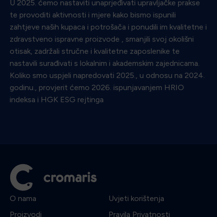
U 2025. ćemo nastaviti unaprjeđivati upravljačke prakse
te provoditi aktivnosti i mjere kako bismo ispunili
zahtjeve naših kupaca i potrošača i ponudili im kvalitetne i
zdravstveno ispravne proizvode , smanjili svoj okolišni
otisak, zadržali stručne i kvalitetne zaposlenike te
nastavili surađivati s lokalnim i akademskim zajednicama.
Koliko smo uspjeli napredovati 2025., u odnosu na 2024.
godinu., provjerit ćemo 2026. ispunjavanjem HRIO
indeksa i HGK ESG rejtinga
O nama
Uvjeti korištenja
Proizvodi
Pravila Privatnosti