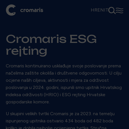
⚲
☰
HR
EN
IT
Cromaris ESG
rejting
Cromaris kontinuirano usklađuje svoje poslovanje prema
načelima zaštite okoliša i društvene odgovornosti. U cilju
ocjene naših ciljeva, aktivnosti i mjera za održivost
poslovanja u 2024. godini, ispunili smo upitnik Hrvatskog
indeksa održivosti (HRIO) i ESG rejting Hrvatske
gospodarske komore.
U skupini velikih tvrtki Cromaris je za 2023. na temelju
ispunjenog upitnika ostvario 434 boda od 482 boda
koliko je dobila najbolje ocijenjena tvrtka. Stručna