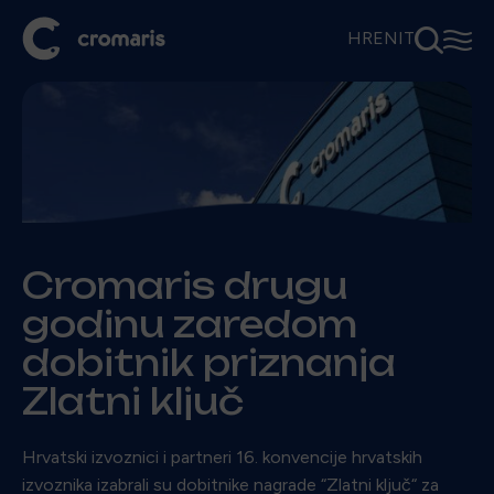
⚲
☰
HR
EN
IT
Cromaris drugu
godinu zaredom
dobitnik priznanja
Zlatni ključ
Hrvatski izvoznici i partneri 16. konvencije hrvatskih
izvoznika izabrali su dobitnike nagrade “Zlatni ključ“ za