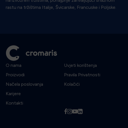
na izvoznim tržištima, ponajprije zahvaljujući snažnom
rastu na tržištima Italije, Švicarske, Francuske i Poljske.
O nama
Uvjeti korištenja
Proizvodi
Pravila Privatnosti
Načela poslovanja
Kolačići
Karijere
Kontakti
f
i
y
l