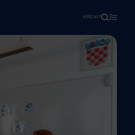
⚲
☰
HR
EN
IT