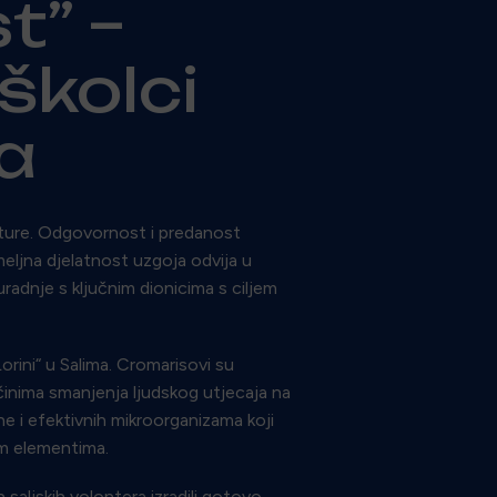
t” –
školci
a
ulture. Odgovornost i predanost
eljna djelatnost uzgoja odvija u
radnje s ključnim dionicima s ciljem
orini“ u Salima. Cromarisovi su
ačinima smanjenja ljudskog utjecaja na
ne i efektivnih mikroorganizama koji
im elementima.
aljskih volontera izradili gotovo