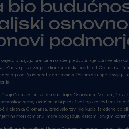
a bio budućnos
aljski osnovno
bnovi podmorj
u svijetu u uzgoju brancina i orade, predvodnik je održive akvak
 uspješnosti poslovanja te konkurentska prednost Cromarisa. Tem
orskog okoliša imperativ poslovanja. Pritom se uspostavljaju su
šenja.
st” koji Cromaris provodi u suradnji s Osnovnom školom „Petar L
i Jadranskog mora, zaštićenim biljnim i životinjskim vrstama te n
djelatnika Cromarisa, izrađivalo tzv. bio kugle. Izrađene od gli
danjem na morskom dnu, more obogaćuju kisikom i drugim korisn
đenih predsjednikom Uprave Cromarisa Ivanom Lekom, i drugih s