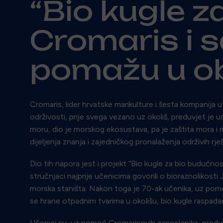
“Bio kugle z
Cromaris i s
pomažu u o
Cromaris, lider hrvatske marikulture i šesta kompanija 
održivosti, prije svega vezano uz okoliš, preduvjet je
moru, dio je morskog ekosustava, pa je zaštita mora i m
dijeljenja znanja i zajedničkog pronalaženja održivih rje
Dio tih napora jest i projekt “Bio kugle za bio budućno
stručnjaci najprije učenicima govorili o bioraznolikost
morska staništa. Nakon toga je 70-ak učenika, uz pomoć 
se hrane otpadnim tvarima u okolišu, bio kugle raspa
Učenici su, uz pomoć Cromarisovih zaposlenika, predvo