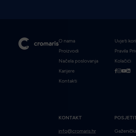
O nama
Uvjeti kor
Proizvodi
Pravila Pr
Načela poslovanja
Kolačići
Karijere
f
i
y
l
Kontakti
KONTAKT
POSJETI
info@cromaris.hr
Gaženička