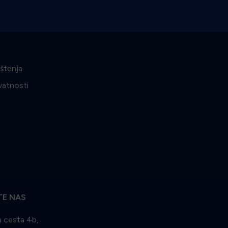
ištenja
ivatnosti
TE NAS
 cesta 4b,