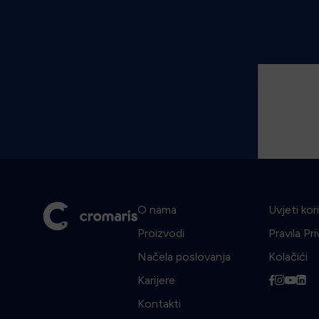
O nama
Uvjeti kor
Proizvodi
Pravila Pr
Načela poslovanja
Kolačići
Karijere
f
i
y
l
Kontakti