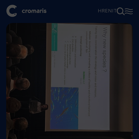
⚲
☰
HR
EN
IT